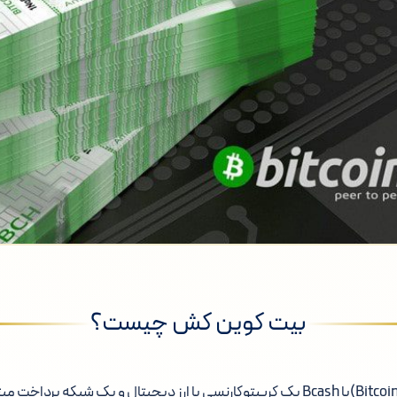
بیت کوین کش چیست؟
بیت کوین کش (Bitcoin Cash)یا Bcash یک کریپتوکارنسی یا ارز دیجیتال و یک شبکه