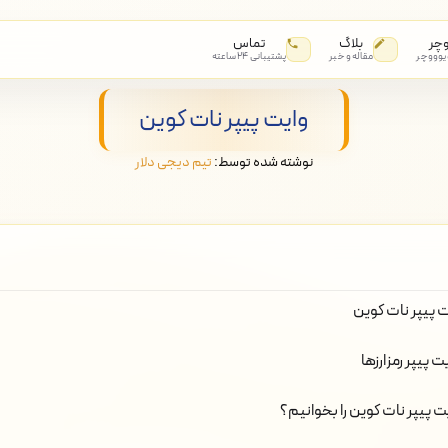
وچر
بلاگ
تماس
 یوووچر
مقاله و خبر
پشتیبانی ۲۴ ساعته
وایت پیپر نات کوین
نوشته شده توسط:
تیم دیجی دلار
ت پیپر نات کوین
 پیپر رمزارزها
 پیپر نات کوین را بخوانیم؟