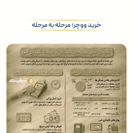
خرید ووچر؛ مرحله به مرحله