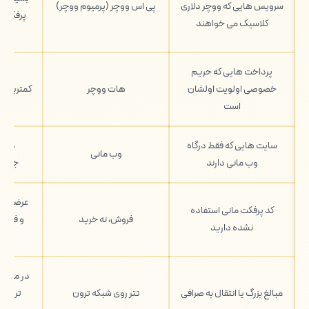
سرویس هایی که ووچر دلاری
پی اس ووچر (پرمیوم ووچر)
پرفکت م
کلاسیک می خواهند
پرداخت هایی که حریم
خصوصی اولویت اولشان
هات ووچر
کمترین ر
است
سایت هایی که فقط درگاه
در آ
وب مانی
وب مانی دارند
جایگز
عرضه کد
کد پرفکت مانی استفاده
فروش، نه خرید
و فقط 
نشده دارید
در مبالغ 
مبالغ بزرگ یا انتقال به صرافی
تتر روی شبکه ترون
تر است