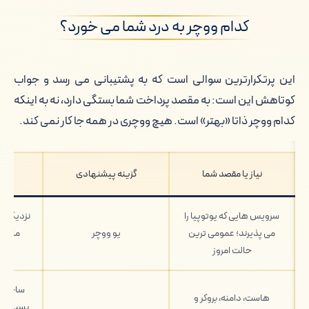
کدام ووچر به درد شما می خورد؟
وقتی اینترنت قطع می شود پول ما چه می
شود؟
این پرتکرارترین سوالی است که به پشتیبانی می رسد و جواب
وضعیت قانونی خرید و فروش ووچر
کوتاهش این است: به مقصد پرداخت شما بستگی دارد، نه به اینکه
کدام ووچر ذاتا «بهتر» است. هیچ ووچری در همه جا کار نمی کند.
سوال های پرتکرار درباره خرید ووچر
جمع بندی؛ از کجا شروع کنید
نیاز یا مقصد شما
گزینه پیشنهادی
سرویس هایی که یوتوپیا را
نزدیک تر
می پذیرند؛ عمومی ترین
یو ووچر
مانی 
حالت امروز
هویت
ساختار 
هاست، دامنه، بروکر و
بسیاری ا