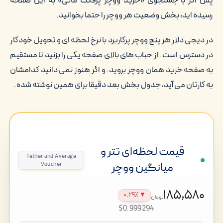
پس اگر با جستجوی «خرید ووچر پرفکت مانی» به این صفحه
رسیده اید، بخش وضعیت هر ووچر را حتما بخوانید.
در دیجی دلار هر پنج ووچر پرکاربرد با نرخ لحظه ای و تحویل خودکار
در دسترس است. از حباب های بالای صفحه یکی را بزنید تا مستقیم
به صفحه خرید همان ووچر بروید. و اگر هنوز نمی دانید کدامشان
به کارتان می آید، جدول بخش بعد دقیقا برای همین نوشته شده.
قیمت لحظه‌ای تتر و
Tether and Average
میانگین ووچر
Voucher
۱۸۵,۵۸۰
▼ ۰.۲۹٪
تومان
$0.999294