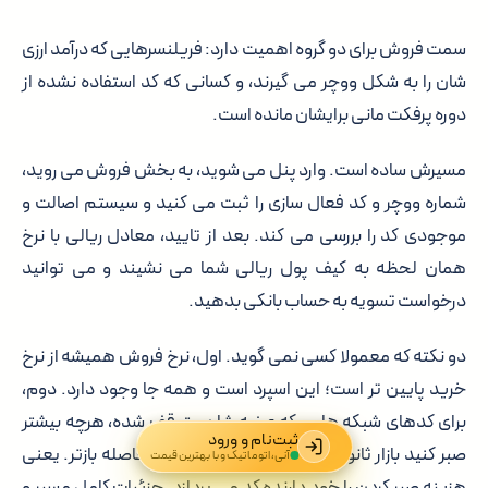
سمت فروش برای دو گروه اهمیت دارد: فریلنسرهایی که درآمد ارزی
شان را به شکل ووچر می گیرند، و کسانی که کد استفاده نشده از
دوره پرفکت مانی برایشان مانده است.
مسیرش ساده است. وارد پنل می شوید، به بخش فروش می روید،
شماره ووچر و کد فعال سازی را ثبت می کنید و سیستم اصالت و
موجودی کد را بررسی می کند. بعد از تایید، معادل ریالی با نرخ
همان لحظه به کیف پول ریالی شما می نشیند و می توانید
درخواست تسویه به حساب بانکی بدهید.
دو نکته که معمولا کسی نمی گوید. اول، نرخ فروش همیشه از نرخ
خرید پایین تر است؛ این اسپرد است و همه جا وجود دارد. دوم،
برای کدهای شبکه هایی که عرضه شان متوقف شده، هرچه بیشتر
ثبت‌نام و ورود
صبر کنید بازار ثانویه کم عمق تر می شود و این فاصله بازتر. یعنی
آنی، اتوماتیک و با بهترین قیمت
هزینه صبر کردن را خود دارنده کد می پردازد. جزئیات کامل مسیر و