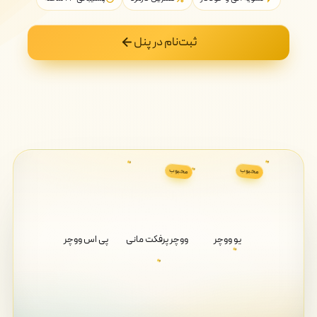
ثبت‌نام در پنل
محبوب
محبوب
یو ووچر
ووچر پرفکت مانی
پی اس ووچر