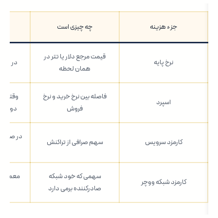
جزء هزینه
چه چیزی است
کجا
قیمت مرجع دلار یا تتر در
نرخ پایه
در ویجت
همان لحظه
فاصله بین نرخ خرید و نرخ
وقتی دی
اسپرد
فروش
دو نرخ 
در صورتح
کارمزد سرویس
سهم صرافی از تراکنش
سهمی که خود شبکه
معمولا د
کارمزد شبکه ووچر
صادرکننده برمی دارد