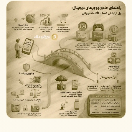
ووچر چیست و دقیقا چطور کار می کند؟
پنج ووچری که در ایران واقعا کاربرد دارند
خرید ووچر؛ مرحله به مرحله
هزینه واقعی خرید ووچر؛ کارمزد را باز کنیم
کد ووچر را چطور خرج کنیم؟
فروش ووچر و نقد کردن آن به ریال
تبدیل ووچر به تتر و به ووچرهای دیگر
ریسک ها؛ جایی که ووچر جواب نمی دهد
کد ووچر را کجا نگه داریم؟