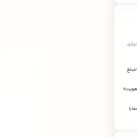
یازی
 مبلغ
 هویت»
ا را