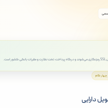
رسمی
است.
 چهار گام
حویل دارایی