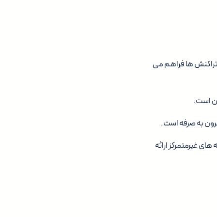
ده برای تراکنش ها فراهم می
انند Solana SDK را برای ساخت برنامه های غیرمتمرکز ارائه