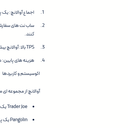
اجماع آوالانچ: یک 
ساب نت های سفارشی
کنند.
TPS بالا: آوالانچ بیش از 4,500 تراکنش در ثانیه را پردازش می کند.
هزینه های پایین: هز
اکوسیستم و کاربردها
آوالانچ از مجموعه ای م
Trader Joe یک صرافی غیرمتمرکز پیشرو در آوالانچ.
Pangolin یک پلتفرم DeFi با تبادلات سریع و هزینه های پایین.