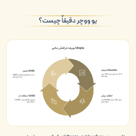
یو ووچر دقیقاً چیست؟