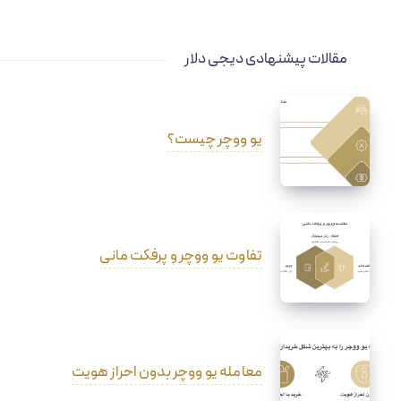
مقالات پیشنهادی دیجی دلار
یو ووچر چیست؟
تفاوت یو ووچر و پرفکت مانی
معامله یو ووچر بدون احراز هویت