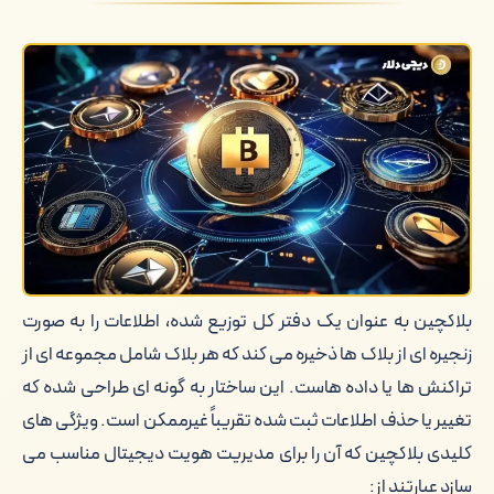
ایجاد هویت های دیجیتال امن با استفاده
از بلاکچین
چالش ها و موانع در پذیرش بلاکچین برای
هویت دیجیتال
آینده هویت دیجیتال مبتنی بر بلاکچین
مزایای بلاکچین در مدیریت هویت
دیجیتال
بلاکچین به عنوان یک دفتر کل توزیع شده، اطلاعات را به صورت
زنجیره ای از بلاک ها ذخیره می کند که هر بلاک شامل مجموعه ای از
معرفی مختصر دیجی دلار به عنوان یک
تراکنش ها یا داده هاست. این ساختار به گونه ای طراحی شده که
سایت امن تبادل ارز دیجیتال
تغییر یا حذف اطلاعات ثبت شده تقریباً غیرممکن است. ویژگی های
کلام آخر
کلیدی بلاکچین که آن را برای مدیریت هویت دیجیتال مناسب می
سازد عبارتند از: