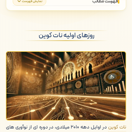
فهرست مطالب
نمایش فهرست
روزهای اولیه نات کوین
اهداف و مقاصد اولیه نات کوین
روزهای اولیه نات کوین
نوآوری های فناوری نات کوین
مسیر رسیدن به برتری در بازار
نقاط عطف مهم در مسیر نات کوین
نقش نات کوین در اکوسیستم گسترده تر
کریپتو
انتقادات و چالش ها
نات کوین
در اوایل دهه ۲۰۱۰ میلادی، در دوره ای از نوآوری های
کلام آخر