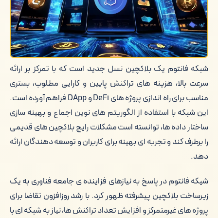
تحلیل شبکه فانتوم (FTM) و نقش آن در
توسعه فناوری های نوین
معرفی مختصر دیجی دلار به عنوان یک
پلتفرم امن تبادل ارز دیجیتال
شبکه فانتوم یک بلاکچین نسل جدید است که با تمرکز بر ارائه
سرعت بالا، هزینه های تراکنش پایین و کارایی مطلوب، بستری
کلام آخر
مناسب برای راه اندازی پروژه های DeFi و DApp فراهم آورده است.
این شبکه با استفاده از الگوریتم های نوین اجماع و بهینه سازی
ساختار داده ها، توانسته است مشکلات رایج بلاکچین های قدیمی
را برطرف کند و تجربه ای بهینه برای کاربران و توسعه دهندگان ارائه
دهد.
شیکه فانتوم در پاسخ به نیازهای فزاینده ی جامعه فناوری به یک
زیرساخت بلاکچین پیشرفته ظهور کرد. با رشد روزافزون تقاضا برای
پروژه های غیرمتمرکز و افزایش تعداد تراکنش ها، نیاز به شبکه ای با