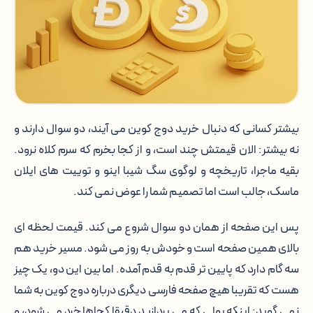
فروش دوج کوین و تبدیل آن به تومان
انتقال دوج کوین به کیف پول شخصی و
برداشت از صرافی
دوج کوین چیست و چطور کار می کند
بیشتر کسانی که دنبال خرید دوج کوین می آیند، دو سوال دارند و
نه بیشتر: الان قیمتش چند است، و از کجا بخرم که سرم کلاه نرود.
ایلان ماسک و قیمت دوج کوین
بقیه ماجرا، تاریخچه و لوگوی سگ شیبا اینو و توییت های ایلان
ریسک های خرید دوج کوین که کسی
ماسک، جالب است اما تصمیم شما را عوض نمی کند.
درباره شان حرف نمی زند
پس این صفحه از همان دو سوال شروع می کند. قیمت لحظه ای
آینده قیمت دوج کوین: چه چیزی را می
بالای همین صفحه است و خودش به روز می شود. مسیر خرید هم
شود گفت
سه گام دارد که پایین تر قدم به قدم آمده. اما بین این دو، یک چیز
هست که تقریبا هیچ صفحه فارسی دیگری درباره دوج کوین به شما
بهترین زمان خرید دوج کوین
نمی گوید: اینکه پولی که می پردازید دقیقا کجاها خرد می شود، و