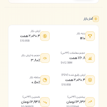
آمار بازار
ارزش بازار
رتبه بازار
۲,۰۲۰.۴ همت
#۱۰
$10.85B
حجم معاملات (۲۴س)
حجم به ارزش بازار
۷۶.۸ همت
۳.۸۰٪
$412.38M
ارزش رقیق شده (FDV)
سلطه بازار
۲,۰۲۰.۴ همت
۰.۵۰٪
$10.85B
بیشترین (۲۴س)
کمترین (۲۴س)
۱۳,۱۴۲ تومان
۱۲,۹۴۸ تومان
$0.069503
$0.070548