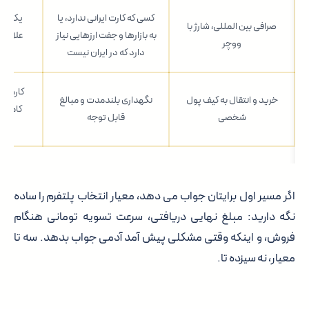
کسی که کارت ایرانی ندارد، یا
یک لایه
صرافی بین المللی، شارژ با
به بازارها و جفت ارزهایی نیاز
علاوه
ووچر
دارد که در ایران نیست
ه
کارمزد
خرید و انتقال به کیف پول
نگهداری بلندمدت و مبالغ
کامل ع
شخصی
قابل توجه
دو
اگر مسیر اول برایتان جواب می دهد، معیار انتخاب پلتفرم را ساده
نگه دارید: مبلغ نهایی دریافتی، سرعت تسویه تومانی هنگام
فروش، و اینکه وقتی مشکلی پیش آمد آدمی جواب بدهد. سه تا
معیار، نه سیزده تا.