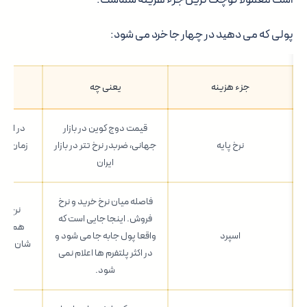
پولی که می دهید در چهار جا خرد می شود:
جزء هزینه
یعنی چه
چطو
قیمت دوج کوین در بازار
در اختی
نرخ پایه
جهانی، ضربدر نرخ تتر در بازار
زمان ورو
ایران
فاصله میان نرخ خرید و نرخ
نرخ خر
فروش. اینجا جایی است که
همزمان 
اسپرد
واقعا پول جابه جا می شود و
شان هما
در اکثر پلتفرم ها اعلام نمی
شود.