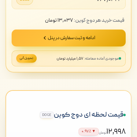
قیمت
خرید
هر دوج کوین:
۱۳,۰۳۷
تومان
ادامه و ثبت سفارش در پنل
موجودی آماده معامله:
۱٫۵۷ میلیارد تومان
تحویل آنی
قیمت لحظه ای دوج کوین
DOGE
۱۲,۹۹۸
▼ ۰.۹۷٪
تومان