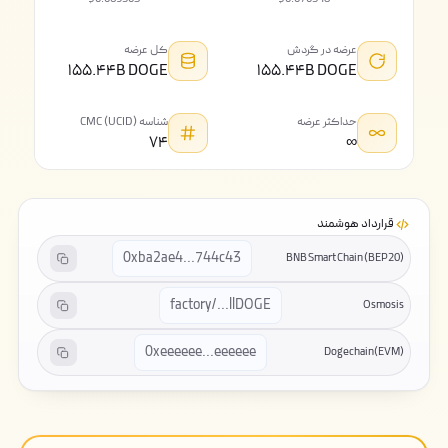
عرضه در گردش
کل عرضه
۱۵۵.۴۴B DOGE
۱۵۵.۴۴B DOGE
حداکثر عرضه
شناسه CMC (UCID)
۷۴
∞
قرارداد هوشمند
0xba2ae4...744c43
BNB Smart Chain (BEP20)
factory/...llDOGE
Osmosis
0xeeeeee...eeeeee
Dogechain(EVM)