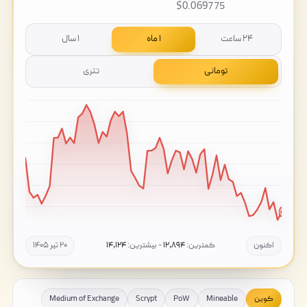
$0.069775
۲۴ ساعت
۱ ماه
۱ سال
تومانی
تتری
اکنون
کمترین:
۱۲,۸۹۴
- بیشترین:
۱۴,۱۲۴
۲۰ تیر ۱۴۰۵
کوین
Mineable
PoW
Scrypt
Medium of Exchange