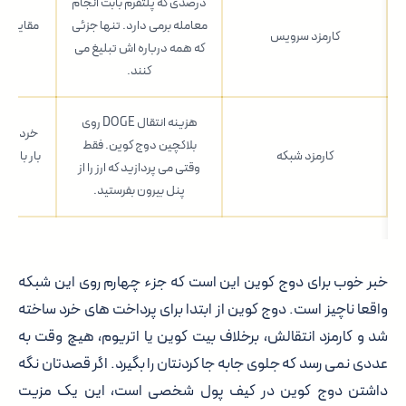
درصدی که پلتفرم بابت انجام
معامله برمی دارد. تنها جزئی
مقایسه ک
کارمزد سرویس
که همه درباره اش تبلیغ می
م
کنند.
هزینه انتقال DOGE روی
خرد خرد 
بلاکچین دوج کوین. فقط
کارمزد شبکه
بار با مبل
وقتی می پردازید که ارز را از
پنل بیرون بفرستید.
خبر خوب برای دوج کوین این است که جزء چهارم روی این شبکه
واقعا ناچیز است. دوج کوین از ابتدا برای پرداخت های خرد ساخته
شد و کارمزد انتقالش، برخلاف بیت کوین یا اتریوم، هیچ وقت به
عددی نمی رسد که جلوی جابه جا کردنتان را بگیرد. اگر قصدتان نگه
داشتن دوج کوین در کیف پول شخصی است، این یک مزیت