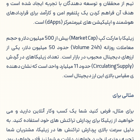
احراز هویت برای خرید زیلیکا
تیم از محققان و توسعه دهندگان با تجربه ایجاد شده است و
هدف آن فراهم کردن یک پلتفرم امن و کارآمد برای قراردادهای
خالق زیلیکا کیست؟
هوشمند و اپلیکیشن های غیرمتمرکز (dApps) است.
نحوه ایجاد زیلیکا (ZIL)
زیلیکا با مارکت کپ (Market Cap) بیش از 500 میلیون دلار و حجم
معاملات روزانه (Volume 24h) حدود 50 میلیون دلار، یکی از
ویژگی های اصلی زیلیکا
ارزهای دیجیتال محبوب در بازار است. تعداد زیلیکاهای در گردش
فرصت ها و تهدیدهای زیلیکا
(Circulating Supply) حدود 11 میلیارد واحد است که نشان دهنده
ی مقیاس بالای این ارز دیجیتال است.
بهترین صرافی برای خرید زیلیکا
مثالی برای
قیمت زیلیکا در سال های مختلف
برای مثال، فرض کنید شما یک کسب وکار آنلاین دارید و می
خرید زیلیکا (Zilliqa) و مقایسه آن با بیت
خواهید از زیلیکا برای پردازش تراکنش های خود استفاده کنید. به
کوین, اتریوم و تتر
دلیل سرعت بالای پردازش تراکنش ها در زیلیکا، مشتریان شما
تجربه بهتری از خرید خواهند داشت و شما نیز قادر خواهید بود