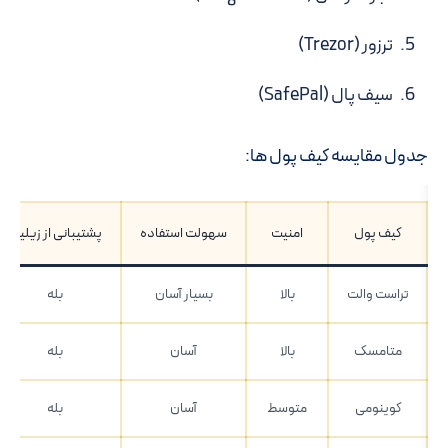
ترزور (Trezor)
سیف پال (SafePal)
جدول مقایسه کیف پول ها:
کیف پول
امنیت
سهولت استفاده
پشتیبانی از زیلیکا
تراست والت
بالا
بسیار آسان
بله
متامسک
بالا
آسان
بله
کوینومی
متوسط
آسان
بله