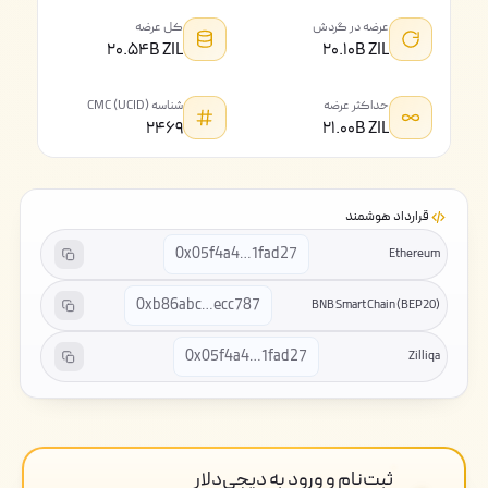
عرضه در گردش
کل عرضه
۲۰.۵۴B ZIL
۲۰.۱۰B ZIL
حداکثر عرضه
شناسه CMC (UCID)
۲۴۶۹
۲۱.۰۰B ZIL
قرارداد هوشمند
0x05f4a4…1fad27
Ethereum
0xb86abc…ecc787
BNB Smart Chain (BEP20)
0x05f4a4…1fad27
Zilliqa
ثبت‌نام و ورود به دیجی‌دلار