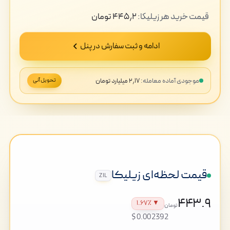
قیمت
خرید
هر زیلیکا:
۴۴۵٫۲
تومان
ادامه و ثبت سفارش در پنل
موجودی آماده معامله:
۲٫۱۷ میلیارد تومان
تحویل آنی
قیمت لحظه‌ای زیلیکا
ZIL
۴۴۳.۹
▼ ۱.۶۷٪
تومان
$0.002392