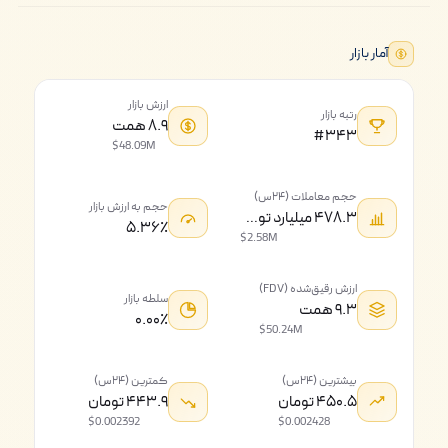
آمار بازار
ارزش بازار
رتبه بازار
۸.۹ همت
#۳۴۳
$48.09M
حجم معاملات (۲۴س)
حجم به ارزش بازار
۴۷۸.۳ میلیارد تومان
۵.۳۶٪
$2.58M
ارزش رقیق‌شده (FDV)
سلطه بازار
۹.۳ همت
۰.۰۰٪
$50.24M
بیشترین (۲۴س)
کمترین (۲۴س)
۴۵۰.۵ تومان
۴۴۳.۹ تومان
$0.002392
$0.002428