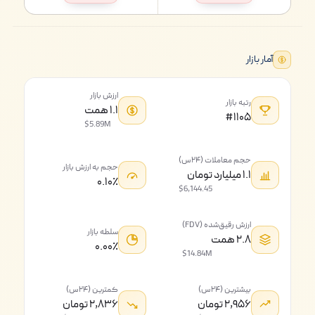
آمار بازار
ارزش بازار
رتبه بازار
۱.۱ همت
#۱۱۰۵
$5.89M
حجم معاملات (۲۴س)
حجم به ارزش بازار
۱.۱ میلیارد تومان
۰.۱۰٪
$6,144.45
ارزش رقیق‌شده (FDV)
سلطه بازار
۲.۸ همت
۰.۰۰٪
$14.84M
بیشترین (۲۴س)
کمترین (۲۴س)
۲,۹۵۶ تومان
۲,۸۳۶ تومان