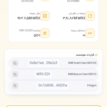
$0.015235
$0.015883
عرضه در گردش
کل عرضه
۹۶۲.۶۵M WRX
۳۸۱.۸۶M WRX
حداکثر عرضه
شناسه CMC (UCID)
۵۱۶۱
∞
قرارداد هوشمند
0x8e17ed…09e2a3
BNB Smart Chain (BEP20)
WRX-ED1
BNB Beacon Chain (BEP2)
0x72d606…A6031a
Polygon