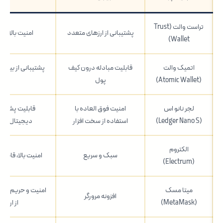
تراست والت (Trust
پشتیبانی از ارزهای متعدد
امنیت بالا، را
Wallet)
اتمیک والت
قابلیت مبادله درون کیف
(Atomic Wallet)
پول
امنیت
لجر نانو اس
امنیت فوق العاده با
قابلیت پشتیبان
(Ledger Nano S)
استفاده از سخت افزار
دیجیتال، راب
الکتروم
سبک و سریع
امنیت بالا، قابلی
(Electrum)
میتا مسک
امنیت و حریم خصو
افزونه مرورگر
(MetaMask)
از ارزه