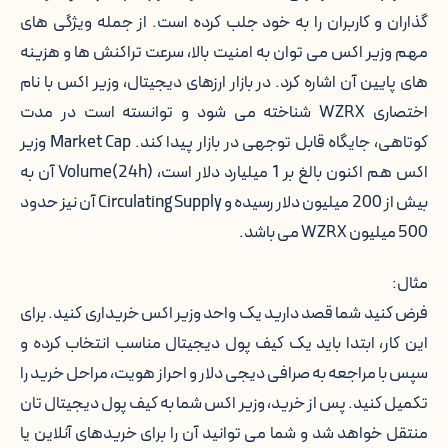
جدول کیف پول های مناسب وزیر اکس
گذاران و کاربران را به خود جلب کرده است. از جمله ویژگی های
مهم وزیر اکس می توان به امنیت بالا، سرعت تراکنش ها و هزینه
قیمت لحظه ای وزیر اکس به تومان
های پایین آن اشاره کرد. در بازار ارزهای دیجیتال، وزیر اکس با نام
اختصاری WZRX شناخته می شود و توانسته است در مدت
احراز هویت برای خرید وزیر اکس
کوتاهی، جایگاه قابل توجهی در بازار پیدا کند. Market Cap وزیر
اکس هم اکنون بالغ بر 1 میلیارد دلار است، Volume(24h) آن به
ویژگی های اصلی وزیر اکس
بیش از 200 میلیون دلار رسیده و Circulating Supply آن نیز حدود
جدول ویژگی های اصلی وزیر اکس
500 میلیون WZRX می باشد.
خالق وزیر اکس چه کسی است؟
مثال:
فرض کنید شما قصد دارید یک واحد وزیر اکس خریداری کنید. برای
نحوه ایجاد وزیر اکس
این کار، ابتدا باید یک کیف پول دیجیتال مناسب انتخاب کرده و
سپس با مراجعه به صرافی دیجی دلار و احراز هویت، مراحل خرید را
قیمت لحظه ای وزیر اکس به تومان
تکمیل کنید. پس از خرید، وزیر اکس شما به کیف پول دیجیتال تان
منتقل خواهد شد و شما می توانید آن را برای خریدهای آنلاین یا
فرصت ها و تهدیدهای وزیر اکس