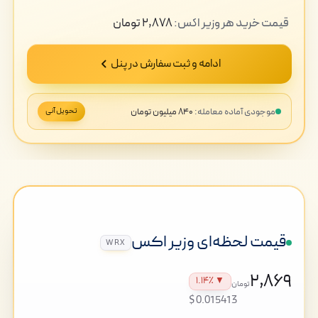
قیمت
خرید
هر وزیر اکس:
۲,۸۷۸
تومان
ادامه و ثبت سفارش در پنل
موجودی آماده معامله:
۸۴۰ میلیون تومان
تحویل آنی
قیمت لحظه‌ای وزیر اکس
WRX
۲,۸۶۹
▼ ۱.۱۴٪
تومان
$0.015413