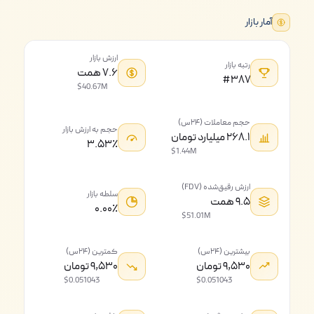
آمار بازار
ارزش بازار
رتبه بازار
۷.۶ همت
#۳۸۷
$40.67M
حجم معاملات (۲۴س)
حجم به ارزش بازار
۲۶۸.۱ میلیارد تومان
۳.۵۳٪
$1.44M
ارزش رقیق‌شده (FDV)
سلطه بازار
۹.۵ همت
۰.۰۰٪
$51.01M
بیشترین (۲۴س)
کمترین (۲۴س)
۹,۵۳۰ تومان
۹,۵۳۰ تومان
$0.051043
$0.051043