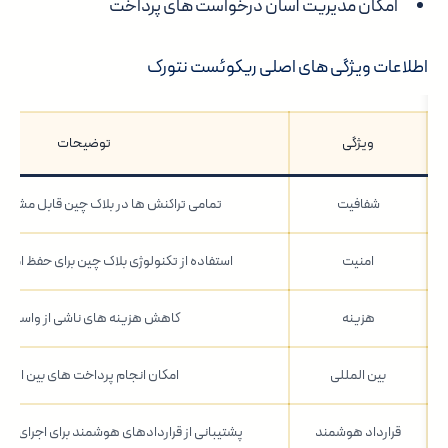
امکان مدیریت آسان درخواست های پرداخت
اطلاعات ویژگی های اصلی ریکوئست نتورک
ویژگی
توضیحات
شفافیت
تمامی تراکنش ها در بلاک چین قابل مشاه
امنیت
استفاده از تکنولوژی بلاک چین برای حفظ امنی
هزینه
کاهش هزینه های ناشی از واسطه ه
بین المللی
امکان انجام پرداخت های بین الملل
قرارداد هوشمند
پشتیبانی از قراردادهای هوشمند برای اجرای خود