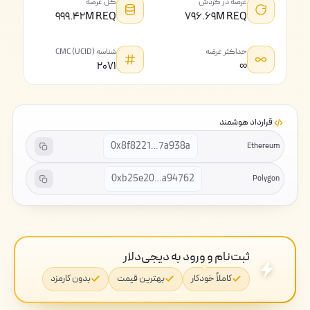
عرضه در گردش
کل عرضه
۹۹۹.۴۲M REQ
۷۹۶.۶۹M REQ
حداکثر عرضه
شناسه CMC (UCID)
۲۰۷۱
∞
قرارداد هوشمند
0x8f8221…7a938a
Ethereum
0xb25e20…a94762
Polygon
ثبت‌نام و ورود به دیجی‌دلار
کاملاً خودکار
بهترین قیمت
بدون کارمزد