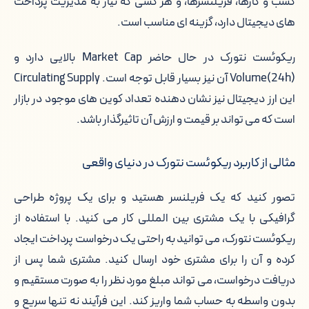
کسب و کارها، فریلنسرها، و هر کسی که نیاز به مدیریت پرداخت
های دیجیتال دارد، گزینه ای مناسب است.
خالق ریکوئست نتورک کیست؟
ریکوئست نتورک در حال حاضر Market Cap بالایی دارد و
نحوه ایجاد و استخراج ریکوئست نتورک
Volume(24h) آن نیز بسیار قابل توجه است. Circulating Supply
این ارز دیجیتال نیز نشان دهنده تعداد کوین های موجود در بازار
ویژگی های اصلی ریکوئست نتورک
است که می تواند بر قیمت و ارزش آن تاثیرگذار باشد.
فرصت ها و تهدیدهای ریکوئست نتورک
مثالی از کاربرد ریکوئست نتورک در دنیای واقعی
امنیت کاربران در شبکه ریکوئست نتورک
تصور کنید که یک فریلنسر هستید و برای یک پروژه طراحی
گرافیکی با یک مشتری بین المللی کار می کنید. با استفاده از
ریکوئست نتورک، می توانید به راحتی یک درخواست پرداخت ایجاد
کرده و آن را برای مشتری خود ارسال کنید. مشتری شما پس از
دریافت درخواست، می تواند مبلغ مورد نظر را به صورت مستقیم و
بدون واسطه به حساب شما واریز کند. این فرآیند نه تنها سریع و