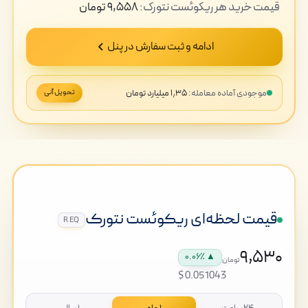
قیمت
خرید
هر ریکوئست نتورک:
۹,۵۵۸
تومان
ادامه و ثبت سفارش در پنل
موجودی آماده معامله:
۱٫۳۵ میلیارد تومان
تحویل آنی
قیمت لحظه‌ای ریکوئست نتورک
REQ
۹,۵۳۰
▲ ۰.۰۶٪
تومان
$0.051043