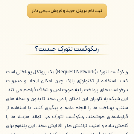
خرید ریکوئست نتورک از دیجی دلار
ثبت نام در پنل خرید و فروش دیجی دلار
فروش ریکوئست نتورک به دیجی دلار
چرا دیجی دلار برای خرید ریکوئست
نتورک؟
ریکوئست نتورک چیست؟
قیمت لحظه ای ریکوئست نتورک
ریکوئست نتورک (Request Network) یک پروتکل پرداختی است
تغییرات قیمت ریکوئست نتورک
که با استفاده از تکنولوژی بلاک چین امکان ایجاد و مدیریت
درخواست های پرداخت را به صورت امن و شفاف فراهم می کند.
کیف پول های مناسب برای ریکوئست
این شبکه به کاربران این امکان را می دهد تا بدون واسطه های
نتورک
سنتی، پرداخت ها را انجام داده و پیگیری کنند. با استفاده از
قیمت لحظه ای ریکوئست نتورک به تومان
قراردادهای هوشمند، ریکوئست نتورک می تواند هزینه ها را
کاهش داده و امنیت تراکنش ها را افزایش دهد. این پلتفرم برای
احراز هویت برای خرید ریکوئست نتورک