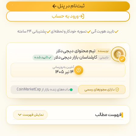
ثبت‌نام در پنل
ورود به حساب
تایید هویت آنی
تسویه خودکار و لحظه‌ای
پشتیبانی ۲۴ ساعته
تیم محتوای دیجی‌دلار
نویسنده
کارشناسان بازار دیجی‌دلار
بازبینی
تایید شده
آخرین به‌روزرسانی
۱۴ تیر ۱۴۰۵
دارای مجوزهای رسمی
داده‌های زنده بازار از CoinMarketCap
فهرست مطالب
نمایش فهرست
ریکوئست نتورک چیست؟