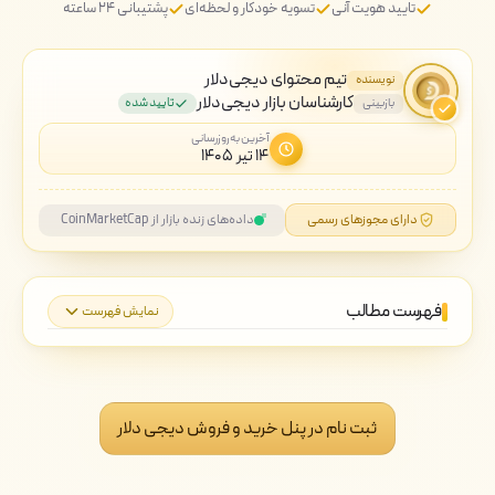
تایید هویت آنی
تسویه خودکار و لحظه‌ای
پشتیبانی ۲۴ ساعته
تیم محتوای دیجی‌دلار
نویسنده
کارشناسان بازار دیجی‌دلار
بازبینی
تایید شده
آخرین به‌روزرسانی
۱۴ تیر ۱۴۰۵
دارای مجوزهای رسمی
داده‌های زنده بازار از CoinMarketCap
فهرست مطالب
نمایش فهرست
NKN چیست؟
خرید NKN از دیجی دلار
ثبت نام در پنل خرید و فروش دیجی دلار
فروش NKN به دیجی دلار