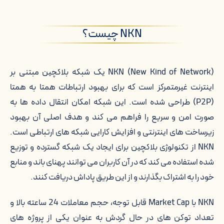
چرا دیجی دلار برای خرید NKN
NKN چیست؟
کیف پول های NKN
قیمت لحظه ای NKN به تومان
NKN (New Kind of Network) یک شبکه بلاکچین مبتنی بر
اینترنت غیرمتمرکز است که برای بهبود ارتباطات همتا به همتا
احراز هویت برای خرید NKN
(P2P) طراحی شده است. این شبکه امکان انتقال داده ها به
خالق NKN چه کسی است؟
صورت امن و سریع را فراهم می کند و هدف اصلی آن بهبود
زیرساخت های اینترنتی و افزایش کارایی شبکه های ارتباطی است.
نحوه ایجاد NKN (New Kind of
NKN از تکنولوژی بلاکچین برای ایجاد یک شبکه گسترده و توزیع
Network)
شده استفاده می کند که در آن کاربران می توانند پهنای باند و منابع
خود را به اشتراک بگذارند و از این طریق پاداش دریافت کنند.
ویژگی های اصلی NKN
NKN با Market Cap قابل توجه، حجم معاملات 24 ساعته بالا و
فرصت ها و تهدیدهای NKN
تعداد توکن های در حال گردش به عنوان یکی از پروژه های