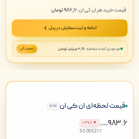
قیمت
خرید
هر ان کی ان:
۹۸۶٫۶
تومان
ادامه و ثبت سفارش در پنل
موجودی آماده معامله:
۲٫۹۱ میلیارد تومان
تحویل آنی
قیمت لحظه‌ای ان کی ان
NKN
۹۸۳.۶
▼ ۱.۳۷٪
تومان
$0.005277