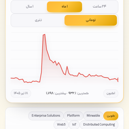
۲۴ ساعت
۱ ماه
۱ سال
تومانی
تتری
اکنون
کمترین:
۹۳۲.۱
· بیشترین:
۱,۷۹۸
۱۸ تیر ۱۴۰۵
کوین
Mineable
Platform
Enterprise Solutions
Web3
IoT
Distributed Computing