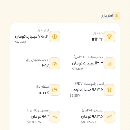
آمار بازار
ارزش بازار
رتبه بازار
۷۹۰.۴ میلیارد تومان
#۱۲۲۴
$4.24M
حجم معاملات (۲۴س)
حجم به ارزش بازار
۱۳.۳ میلیارد تومان
۱.۶۹٪
$71,603.19
ارزش رقیق‌شده (FDV)
سلطه بازار
۹۸۳.۶ میلیارد تومان
۰.۰۰٪
$5.28M
بیشترین (۲۴س)
کمترین (۲۴س)
۹۸۳.۶ تومان
۹۸۲ تومان
$0.005268
$0.005277