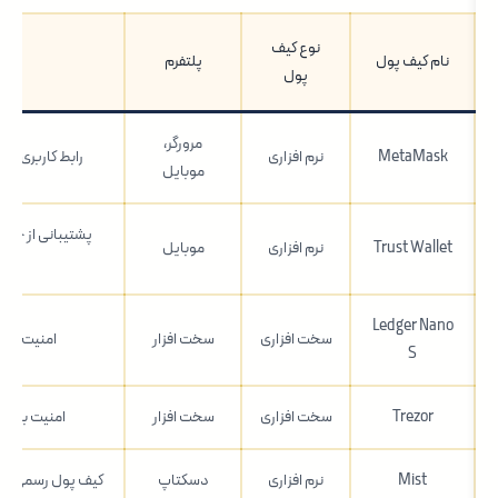
نوع کیف
نام کیف پول
پلتفرم
ویژگ
پول
مرورگر،
MetaMask
نرم افزاری
رابط کاربری ساد
موبایل
پشتیبانی از چندین
Trust Wallet
نرم افزاری
موبایل
آس
Ledger Nano
سخت افزاری
سخت افزار
امنیت بالا
S
Trezor
سخت افزاری
سخت افزار
امنیت بالا، 
Mist
نرم افزاری
دسکتاپ
کیف پول رسمی اتر