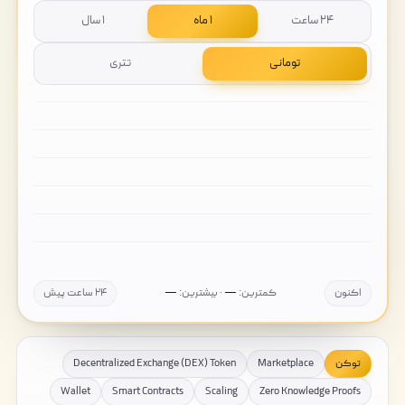
۲۴ ساعت
۱ ماه
۱ سال
تومانی
تتری
اکنون
کمترین:
—
· بیشترین:
—
۲۴ ساعت پیش
توکن
Marketplace
Decentralized Exchange (DEX) Token
Wallet
Smart Contracts
Scaling
Zero Knowledge Proofs