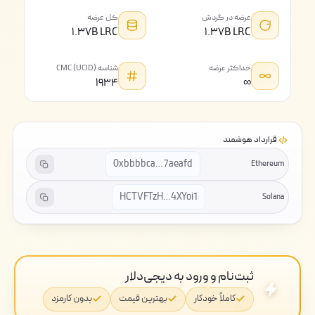
عرضه در گردش
کل عرضه
۱.۳۷B LRC
۱.۳۷B LRC
حداکثر عرضه
شناسه CMC (UCID)
۱۹۳۴
∞
قرارداد هوشمند
0xbbbbca…7aeafd
Ethereum
HCTVFTzH…4XYoi1
Solana
ثبت‌نام و ورود به دیجی‌دلار
کاملاً خودکار
بهترین قیمت
بدون کارمزد