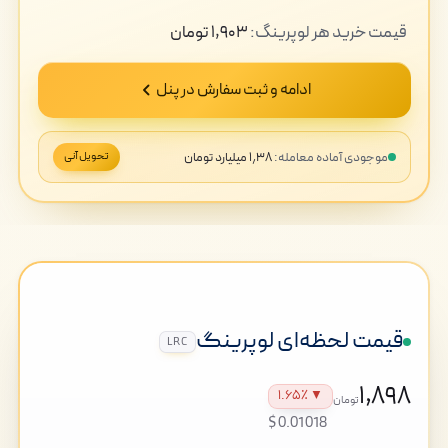
قیمت
خرید
هر لوپرینگ:
۱,۹۰۳
تومان
ادامه و ثبت سفارش در پنل
موجودی آماده معامله:
۱٫۳۸ میلیارد تومان
تحویل آنی
قیمت لحظه‌ای لوپرینگ
LRC
۱,۸۹۸
▼ ۱.۶۵٪
تومان
$0.01018