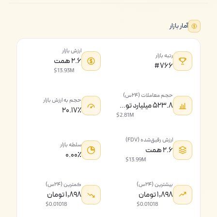
آمار بازار
ارزش بازار
رتبه بازار
۲.۶ همت
#۷۶۶
$13.93M
حجم معاملات (۲۴س)
حجم به ارزش بازار
۵۲۳.۸ میلیارد تومان
۲۰.۱۷٪
$2.81M
ارزش رقیق‌شده (FDV)
سلطه بازار
۲.۶ همت
۰.۰۰٪
$13.99M
بیشترین (۲۴س)
کمترین (۲۴س)
۱,۸۹۸ تومان
۱,۸۹۸ تومان
$0.01018
$0.01018