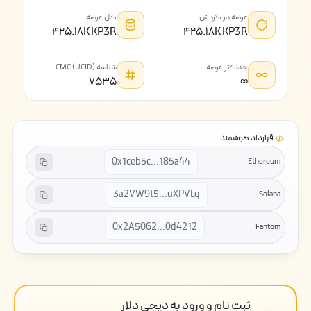
عرضه در گردش
کل عرضه
۴۲۵.۱۸K KP3R
۴۲۵.۱۸K KP3R
حداکثر عرضه
شناسه CMC (UCID)
۷۵۳۵
∞
قرارداد هوشمند
0x1ceb5c...185a44
Ethereum
3a2VW9t5...uXPVLq
Solana
0x2A5062...0d4212
Fantom
ثبت نام و ورود به دیجی دلار