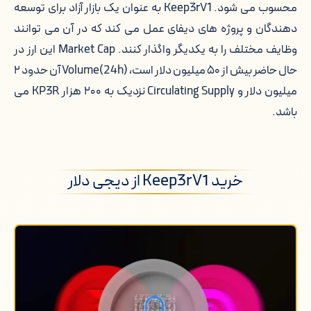
احراز هویت برای خرید Keep3rV1
محسوب می شود. Keep3rV1 به عنوان یک بازار آزاد برای توسعه
دهندگان و پروژه های دیفای عمل می کند که در آن می توانند
خالق Keep3rV1 کیست؟
وظایف مختلف را به یکدیگر واگذار کنند. Market Cap این ارز در
حال حاضر بیش از ۵۰ میلیون دلار است، Volume(24h) آن حدود ۲
نحوه ایجاد Keep3rV1
میلیون دلار و Circulating Supply نزدیک به ۲۰۰ هزار KP3R می
ویژگی های اصلی Keep3rV1
باشد.
امنیت کاربران در شبکه خرید Keep3rV1
خرید Keep3rV1 از دیجی دلار
بهترین صرافی برای خرید Keep3rV1
خرید کیپ 3 آر وی 1، بیت کوین، اتریوم و
تتر: یک پروتکل نوین برای اتوماسیون
بلاکچین