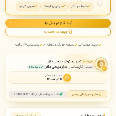
کاملاً خودکار
بهترین قیمت
بدون کارمزد
ثبت نام در پنل
ورود به حساب
تایید هویت آنی
تسویه خودکار و لحظه ای
پشتیبانی ۲۴ ساعته
تیم محتوای دیجی دلار
نویسنده
کارشناسان بازار دیجی دلار
بازبینی
تایید شده
آخرین به روزرسانی
۱۴ تیر ۱۴۰۵
دارای مجوزهای رسمی
داده های زنده بازار از CoinMarketCap
فهرست مطالب
نمایش فهرست