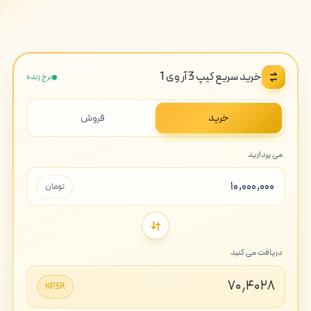
خرید سریع کیپ 3 آر وی 1
نرخ زنده
خرید
فروش
می پردازید
تومان
دریافت می کنید
۷۰٫۴۰۲۸
KP3R