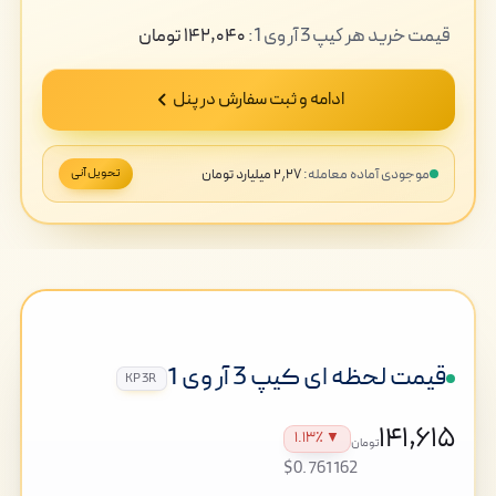
قیمت
خرید
هر کیپ 3 آر وی 1:
۱۴۲,۰۴۰
تومان
ادامه و ثبت سفارش در پنل
موجودی آماده معامله:
۲٫۲۷ میلیارد تومان
تحویل آنی
قیمت لحظه ای کیپ 3 آر وی 1
KP3R
۱۴۱,۶۱۵
▼ ۱.۱۳٪
تومان
$0.761162