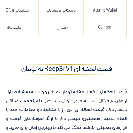
Atomic Wallet
دسکتاپی و موبایلی
پشتیبانی از KP3R، رابط کاربری ساده
Coinomi
چند ارزی
امنیت بالا، راب
قیمت لحظه ای Keep3rV1 به تومان
قیمت لحظه ای Keep3rV1 به تومان، متغیر و وابسته به شرایط بازار
ارزهای دیجیتال است. شما می توانید به راحتی با مراجعه به صرافی
دیجی دلار، قیمت لحظه ای این ارز را مشاهده و معاملات خود را
انجام دهید. همچنین، دیجی دلار با ارائه نمودارهای قیمت و
ابزارهای تحلیلی، به شما کمک می کند تا بهترین زمان برای خرید و