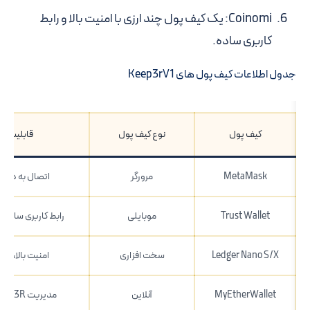
Coinomi:
یک کیف پول چند ارزی با امنیت بالا و رابط
کاربری ساده.
جدول اطلاعات کیف پول های Keep3rV1
کیف پول
نوع کیف پول
قابلیت ها
MetaMask
مرورگر
اتصال به دیفای
Trust Wallet
موبایلی
رابط کاربری ساده، پش
Ledger Nano S/X
سخت افزاری
امنیت بالا، نگ
MyEtherWallet
آنلاین
مدیریت KP3R، استفاده آسان