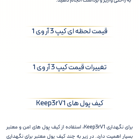
به راحتی واریز و برداشت انجام دهید.
قیمت لحظه ای کیپ 3 آر وی 1
تغییرات قیمت کیپ 3 آر وی 1
کیف پول های Keep3rV1
برای نگهداری Keep3rV1، استفاده از کیف پول های امن و معتبر
بسیار اهمیت دارد. در زیر به چند کیف پول معتبر برای نگهداری