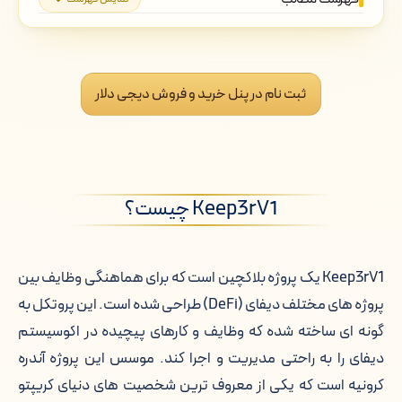
Keep3rV1 چیست؟
خرید Keep3rV1 از دیجی دلار
ثبت نام در پنل خرید و فروش دیجی دلار
فروش Keep3rV1 به دیجی دلار
چرا دیجی دلار برای خرید Keep3rV1؟
Keep3rV1 چیست؟
قیمت لحظه ای کیپ 3 آر وی 1
تغییرات قیمت کیپ 3 آر وی 1
Keep3rV1 یک پروژه بلاکچین است که برای هماهنگی وظایف بین
پروژه های مختلف دیفای (DeFi) طراحی شده است. این پروتکل به
کیف پول های Keep3rV1
گونه ای ساخته شده که وظایف و کارهای پیچیده در اکوسیستم
قیمت لحظه ای Keep3rV1 به تومان
دیفای را به راحتی مدیریت و اجرا کند. موسس این پروژه آندره
کرونیه است که یکی از معروف ترین شخصیت های دنیای کریپتو