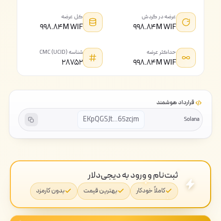
عرضه در گردش
کل عرضه
۹۹۸.۸۴M WIF
۹۹۸.۸۴M WIF
حداکثر عرضه
شناسه CMC (UCID)
۲۸۷۵۲
۹۹۸.۸۴M WIF
قرارداد هوشمند
EKpQGSJt…65zcjm
Solana
ثبت‌نام و ورود به دیجی‌دلار
کاملاً خودکار
بهترین قیمت
بدون کارمزد