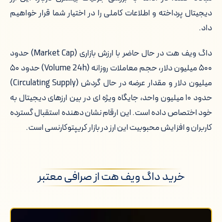
دیجیتال پرداخته و اطلاعات کاملی را در اختیار شما قرار خواهیم
جدول قیمت داگ ویف هت به دلار در
داد.
سال های مختلف
داگ ویف هت در حال حاضر با ارزش بازاری (Market Cap) حدود
احراز هویت برای خرید داگ ویف هت
۵۰۰ میلیون دلار، حجم معاملات روزانه (Volume 24h) حدود ۵۰
میلیون دلار و مقدار عرضه در حال گردش (Circulating Supply)
ویژگی های اصلی داگ ویف هت
حدود ۱۰ میلیون واحد، جایگاه ویژه ای در بین ارزهای دیجیتال به
جدول ویژگی های اصلی داگ ویف هت
خود اختصاص داده است. این ارقام نشان دهنده استقبال گسترده
کاربران و افزایش محبوبیت این ارز در بازار کریپتوکارنسی است.
خالق داگ ویف هت چه کسی است؟
نحوه ایجاد داگ ویف هت
خرید داگ ویف هت از صرافی معتبر
امنیت در شبکه داگ ویف هت
بهترین صرافی برای خرید داگ ویف هت