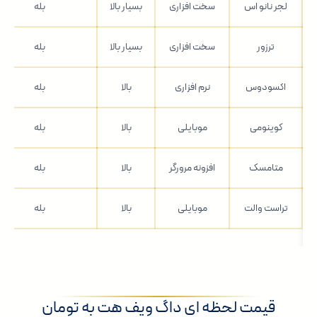
لجر نانو اس
سخت افزاری
بسیار بالا
بله
ترزور
سخت افزاری
بسیار بالا
بله
اکسودوس
نرم افزاری
بالا
بله
کوینومی
موبایلی
بالا
بله
متامسک
افزونه مرورگر
بالا
بله
تراست والت
موبایلی
بالا
بله
قیمت لحظه ای داگ ویف هت به تومان