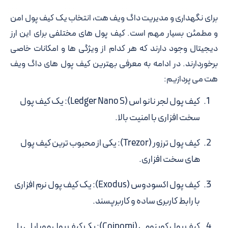
برای نگهداری و مدیریت داگ ویف هت، انتخاب یک کیف پول امن
و مطمئن بسیار مهم است. کیف پول های مختلفی برای این ارز
دیجیتال وجود دارند که هر کدام از ویژگی ها و امکانات خاصی
برخوردارند. در ادامه به معرفی بهترین کیف پول های داگ ویف
هت می پردازیم:
کیف پول لجر نانو اس (Ledger Nano S):
یک کیف پول
سخت افزاری با امنیت بالا.
کیف پول ترزور (Trezor):
یکی از محبوب ترین کیف پول
های سخت افزاری.
کیف پول اکسودوس (Exodus):
یک کیف پول نرم افزاری
با رابط کاربری ساده و کاربرپسند.
کیف پول کوینومی (Coinomi):
یک کیف پول موبایلی با