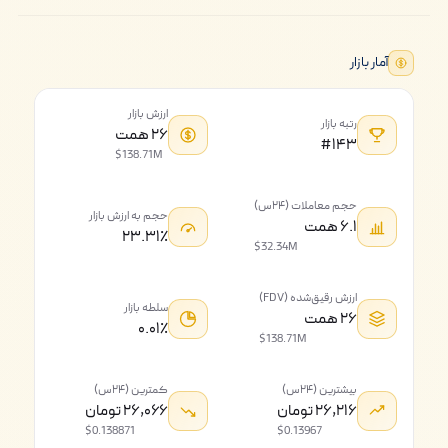
آمار بازار
ارزش بازار
رتبه بازار
۲۶ همت
#۱۴۳
$138.71M
حجم معاملات (۲۴س)
حجم به ارزش بازار
۶.۱ همت
۲۳.۳۱٪
$32.34M
ارزش رقیق‌شده (FDV)
سلطه بازار
۲۶ همت
۰.۰۱٪
$138.71M
بیشترین (۲۴س)
کمترین (۲۴س)
۲۶,۲۱۶ تومان
۲۶,۰۶۶ تومان
$0.138871
$0.13967