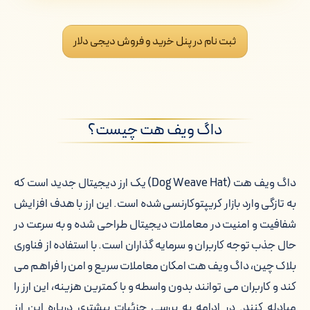
خرید داگ ویف هت از صرافی معتبر
ثبت نام در پنل خرید و فروش دیجی دلار
فروش داگ ویف هت به صورت آنلاین
چرا داگ ویف هت؟
داگ ویف هت چیست؟
قیمت لحظه ای داگ ویف هت
تغییرات قیمت داگ ویف هت
داگ ویف هت (Dog Weave Hat) یک ارز دیجیتال جدید است که
به تازگی وارد بازار کریپتوکارنسی شده است. این ارز با هدف افزایش
بهترین کیف پول های داگ ویف هت
شفافیت و امنیت در معاملات دیجیتال طراحی شده و به سرعت در
جدول اطلاعاتی کیف پول های داگ ویف
حال جذب توجه کاربران و سرمایه گذاران است. با استفاده از فناوری
هت
بلاک چین، داگ ویف هت امکان معاملات سریع و امن را فراهم می
کند و کاربران می توانند بدون واسطه و با کمترین هزینه، این ارز را
قیمت لحظه ای داگ ویف هت به تومان
مبادله کنند. در ادامه به بررسی جزئیات بیشتری درباره این ارز