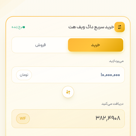
خرید سریع داگ ویف هت
نرخ زنده
خرید
فروش
می‌پردازید
تومان
دریافت می‌کنید
۳۸۲٫۴۹۰۸
WIF