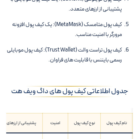
پشتیبانی از ارزهای متعدد.
کیف پول متامسک (MetaMask):
یک کیف پول افزونه
مرورگر با امنیت مناسب.
کیف پول تراست والت (Trust Wallet):
کیف پول موبایلی
رسمی بایننس با قابلیت های فراوان.
جدول اطلاعاتی کیف پول های داگ ویف هت
نام کیف پول
نوع کیف پول
امنیت
پشتیبانی از ارزهای دیگ