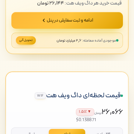
قیمت
خرید
هر داگ ویف هت:
۲۶,۱۴۴
تومان
ادامه و ثبت سفارش در پنل
موجودی آماده معامله:
۲٫۶ میلیارد تومان
تحویل آنی
قیمت لحظه‌ای داگ ویف هت
WIF
۲۶,۰۶۶
▼ ۱.۵۱٪
تومان
$0.138871