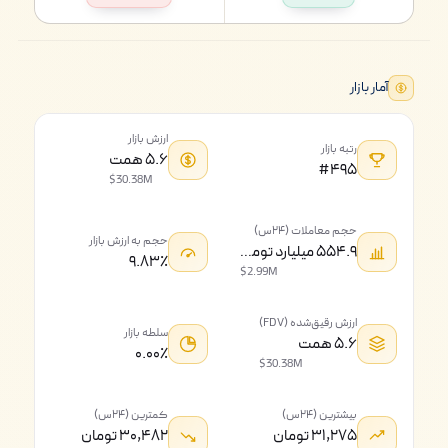
آمار بازار
ارزش بازار
رتبه بازار
۵.۶ همت
#۴۹۵
$30.38M
حجم معاملات (۲۴س)
حجم به ارزش بازار
۵۵۴.۹ میلیارد تومان
۹.۸۳٪
$2.99M
ارزش رقیق‌شده (FDV)
سلطه بازار
۵.۶ همت
۰.۰۰٪
$30.38M
بیشترین (۲۴س)
کمترین (۲۴س)
۳۱,۲۷۵ تومان
۳۰,۴۸۲ تومان