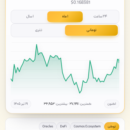
$0.168381
۲۴ ساعت
۱ ماه
۱ سال
تومانی
تتری
اکنون
کمترین:
۲۷,۹۹۱
· بیشترین:
۳۲,۹۵۲
۱۹ تیر ۱۴۰۵
توکن
Cosmos Ecosystem
DeFi
Oracles