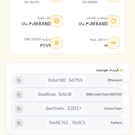
$0.164114
$0.168381
عرضه در گردش
کل عرضه
۱۸۰.۴۰M BAND
۱۸۰.۴۰M BAND
حداکثر عرضه
شناسه CMC (UCID)
۴۶۷۹
∞
قرارداد هوشمند
0xba11d0…6d7f55
Ethereum
0xad6cae…6c6c18
BNB Smart Chain (BEP20)
0xe154A4…D2Ef27
Gnosis Chain
0x46E762…76c6C5
Fantom