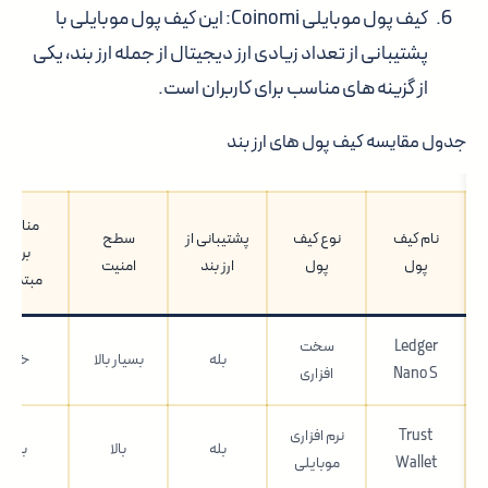
کیف پول موبایلی Coinomi
: این کیف پول موبایلی با
پشتیبانی از تعداد زیادی ارز دیجیتال از جمله ارز بند، یکی
از گزینه های مناسب برای کاربران است.
جدول مقایسه کیف پول های ارز بند
مناسب
نام کیف
نوع کیف
پشتیبانی از
سطح
برای
پول
پول
ارز بند
امنیت
مبتدیان
Ledger
سخت
بله
بسیار بالا
خیر
Nano S
افزاری
Trust
نرم افزاری
بله
بالا
بله
Wallet
موبایلی