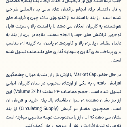
جلب کرده است. این ارز دیجیتال با هدف ایجاد یک پلتفرم مطمئن
ویژگی های اصلی ارز بند
و قابل اعتماد برای انجام تراکنش های مالی بین المللی طراحی
شده است. ارز بند با استفاده از تکنولوژی بلاک چین و قراردادهای
مقایسه ویژگی های ارز بند با بیت کوین,
هوشمند، به کاربران امکان می دهد تا با امنیت بالا و سرعت قابل
اتریوم و تتر
توجهی تراکنش های خود را انجام دهند. علاوه بر این، ارز بند به
دلیل مقیاس پذیری بالا و کارمزدهای پایین، به گزینه ای مناسب
برای پرداخت های آنلاین و سرمایه گذاری های بلندمدت تبدیل شده
است.
در حال حاضر، Market Cap یا ارزش بازار ارز بند به میزان چشمگیری
افزایش یافته و به یکی از ارزهای محبوب در میان کاربران ایرانی
تبدیل شده است. حجم معاملات ۲۴ ساعته (Volume 24h) این
ارز نیز نشان دهنده ی میزان تقاضای بالا برای خرید و فروش آن
است. همچنین، مقدار در گردش (Circulating Supply) ارز بند
نشان می دهد که این ارز با محدودیت عرضه مناسبی مواجه است
که می تواند به افزایش ارزش آن در طول زمان کمک کند.