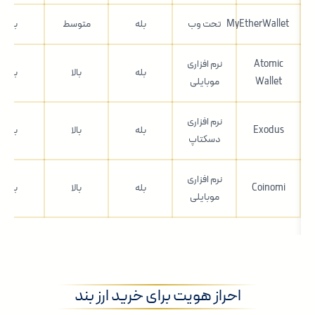
MyEtherWallet
تحت وب
بله
متوسط
بله
Atomic
نرم افزاری
بله
بالا
بله
Wallet
موبایلی
نرم افزاری
Exodus
بله
بالا
بله
دسکتاپ
نرم افزاری
Coinomi
بله
بالا
بله
موبایلی
احراز هویت برای خرید ارز بند