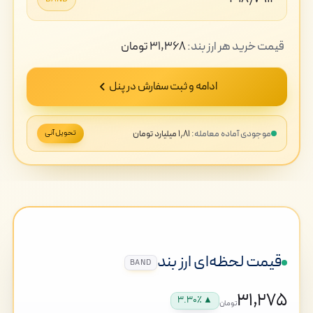
قیمت
خرید
هر ارز بند:
۳۱,۳۶۸
تومان
ادامه و ثبت سفارش در پنل
موجودی آماده معامله:
۱٫۸۱ میلیارد تومان
تحویل آنی
قیمت لحظه‌ای ارز بند
BAND
۳۱,۲۷۵
▲ ۳.۳۰٪
تومان