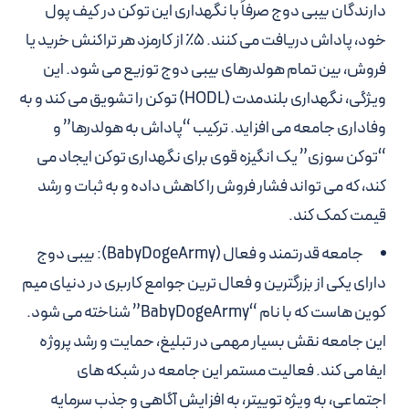
دارندگان بیبی دوج صرفاً با نگهداری این توکن در کیف پول
خود، پاداش دریافت می کنند. ۵٪ از کارمزد هر تراکنش خرید یا
فروش، بین تمام هولدرهای بیبی دوج توزیع می شود. این
ویژگی، نگهداری بلندمدت (HODL) توکن را تشویق می کند و به
وفاداری جامعه می افزاید. ترکیب “پاداش به هولدرها” و
“توکن سوزی” یک انگیزه قوی برای نگهداری توکن ایجاد می
کند، که می تواند فشار فروش را کاهش داده و به ثبات و رشد
قیمت کمک کند.
جامعه قدرتمند و فعال (BabyDogeArmy):
بیبی دوج
دارای یکی از بزرگترین و فعال ترین جوامع کاربری در دنیای میم
کوین هاست که با نام “BabyDogeArmy” شناخته می شود.
این جامعه نقش بسیار مهمی در تبلیغ، حمایت و رشد پروژه
ایفا می کند. فعالیت مستمر این جامعه در شبکه های
اجتماعی، به ویژه توییتر، به افزایش آگاهی و جذب سرمایه