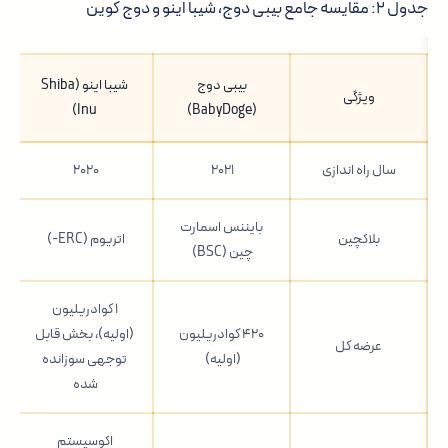
جدول ۲: مقایسه جامع بیبی دوج، شیبا اینو و دوج کوین
بیبی دوج
شیبا اینو (Shiba
ویژگی
Inu)
(BabyDoge)
سال راه اندازی
۲۰۲۱
۲۰۲۰
بایننس اسمارت
بلاکچین
اتریوم (ERC-)
چین (BSC)
۱ کوادریلیون
۴۲۰ کوادریلیون
(اولیه)، بخش قابل
عرضه کل
(اولیه)
توجهی سوزانده
شده
اکوسیستم