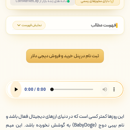
دارای مجوزهای رسمی
داده های زنده بازار از CoinMarketCap
فهرست مطالب
نمایش فهرست
۱. بیبی دوج (BabyDoge) به زبان ساده:
هر آنچه باید بدانید
ثبت نام در پنل خرید و فروش دیجی دلار
۲. آینده بیبی دوج: آیا سرمایه گذاری در
BabyDoge هوشمندانه است؟
۳. مقایسه بیبی دوج با شیبا اینو و دوج
کوین: کدام برای شما مناسب تر است؟
۴. چگونه بیبی دوج بخریم؟ معرفی
بهترین و امن ترین راه در ایران: صرافی
این روزها کمتر کسی است که در دنیای ارزهای دیجیتال فعال باشد و
دیجی دلار
نام بیبی دوج (BabyDoge) به گوشش نخورده باشد. این میم