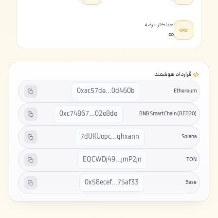
-
-
حداکثر عرضه
∞
قرارداد هوشمند
0xac57de...0d460b
Ethereum
0xc74867...02e8de
BNB Smart Chain (BEP20)
7dUKUopc...qhxann
Solana
EQCWDj49...jmP2jn
TON
0x58ecef...75af33
Base