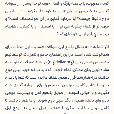
کوین محبوب، با جامعه بزرگ و فعال خود، توجه بسیاری از سرمایه
۵. راهنمای گام به گام خرید بیبی دوج از
گذاران، به خصوص ایرانیان عزیز را به خود جلب کرده است. اما بیبی
صرافی دیجی دلار
دوج دقیقاً چیست؟ آیا سرمایه گذاری در آن هوشمندانه است؟ و
۶. نگهداری امن بیبی دوج: انتخاب بهترین
مهم تر از همه، چگونه می توان با اطمینان و با کمترین هزینه،
کیف پول
بیبی دوج را در ایران خریداری کرد؟
۷. فروش بیبی دوج و تبدیل به ریال در
اگر شما هم به دنبال پاسخ این سوالات هستید، این مطلب برای
دیجی دلار: به همین سادگی!
شما نوشته شده است. در این راهنمای جامع و کامل، که توسط تیم
متخصص دیجی دلار (digidollar.org) تهیه شده، قصد داریم به
۸. نکات تکمیلی و استراتژی سرمایه گذاری
ساده ترین زبان ممکن، تمام آنچه را که باید درباره خرید بیبی دوج
در بیبی دوج از نگاه کارشناسان دیجی دلار
بدانید، در اختیار شما قرار دهیم. هدف ما این است که شما با دیدی
باز و اطلاعاتی کامل، بهترین تصمیم را برای سرمایه گذاری خود
۹. جمع بندی: چرا دیجی دلار بهترین
انتخاب شما برای ورود به دنیای بیبی دوج
بگیرید و با خیالی آسوده، از طریق پلتفرم امن و پیشرفته دیجی
است؟
دلار، وارد دنیای هیجان انگیز بیبی دوج شوید. با ما همراه باشید تا
کامل ترین مطلب ممکن با هدف تبدیل شدن به مرجع اول
۱۰. سوالات متداول خریداران بیبی دوج