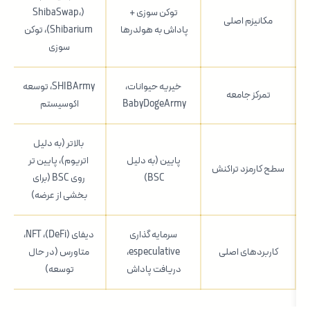
توکن سوزی +
(ShibaSwap،
مکانیزم اصلی
پاداش به هولدرها
Shibarium)، توکن
سوزی
خیریه حیوانات،
SHIBArmy، توسعه
تمرکز جامعه
BabyDogeArmy
اکوسیستم
بالاتر (به دلیل
پایین (به دلیل
اتریوم)، پایین تر
سطح کارمزد تراکنش
BSC)
روی BSC (برای
بخشی از عرضه)
سرمایه گذاری
دیفای (DeFi)، NFT،
کاربردهای اصلی
especulative،
متاورس (در حال
دریافت پاداش
توسعه)