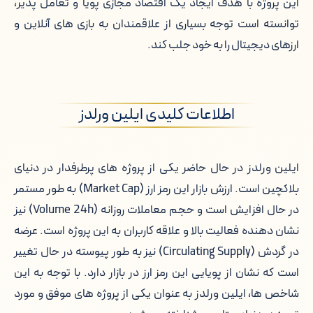
این پروژه با هدف ایجاد یک اقتصاد مجازی پویا و تعامل پذیر،
توانسته است توجه بسیاری از علاقمندان به بازی های آنلاین و
احراز هویت برای خرید ایلین ورلدز
ارزهای دیجیتال را به خود جلب کند.
خالق ایلین ورلدز کیست؟
نحوه ایجاد ایلین ورلدز (Alien Worlds)
اطلاعات کلیدی ایلین ورلدز
ویژگی های اصلی ایلین ورلدز
ایلین ورلدز در حال حاضر یکی از پروژه های پرطرفدار در دنیای
فرصت ها و تهدیدهای ایلین ورلدز
بلاکچین است. ارزش بازار این رمز ارز (Market Cap) به طور مستمر
در حال افزایش است و حجم معاملات روزانه (Volume 24h) نیز
بهترین صرافی برای خرید ایلین ورلدز
نشان دهنده فعالیت بالا و علاقه کاربران به این پروژه است. عرضه
ایلین ورلدز: رقیبی نوظهور در دنیای
در گردش (Circulating Supply) نیز به طور پیوسته در حال تغییر
بلاکچین با مقایسه ای بر خرید بیت کوین و
است که نشان از پویایی این رمز ارز در بازار دارد. با توجه به این
اتریوم
شاخص ها، ایلین ورلدز به عنوان یکی از پروژه های موفق و مورد