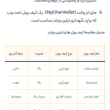
کاربری زیبا و پشتیبانی از ارزهای مختلف.
مای اتر والت (MyEtherWallet)
: یک کیف پول تحت وب
که برای نگهداری ایلین ورلدز مناسب است.
جدول مقایسه کیف پول های ایلین ورلدز
نام کیف پول
نوع کیف پول
امنیت
رابط کاربری
تراست والت
موبایلی
بالا
عالی
متامسک
مرورگری
بالا
خوب
لجر نانو اس
سخت افزاری
بسیار بالا
متوسط