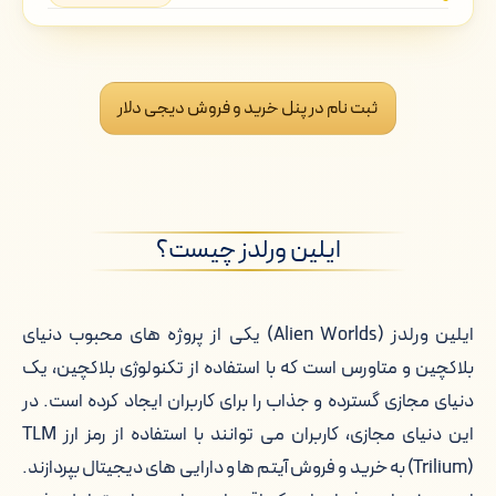
ایلین ورلدز چیست؟
اطلاعات کلیدی ایلین ورلدز
ثبت نام در پنل خرید و فروش دیجی دلار
خرید ایلین ورلدز از صرافی های معتبر
فروش ایلین ورلدز به دیجی دلار
ایلین ورلدز چیست؟
چرا دیجی دلار برای خرید ایلین ورلدز؟
قیمت لحظه ای ایلین ورلدز
ایلین ورلدز (Alien Worlds) یکی از پروژه های محبوب دنیای
بلاکچین و متاورس است که با استفاده از تکنولوژی بلاکچین، یک
تغییرات قیمت ایلین ورلدز
دنیای مجازی گسترده و جذاب را برای کاربران ایجاد کرده است. در
کیف پول های ایلین ورلدز
این دنیای مجازی، کاربران می توانند با استفاده از رمز ارز TLM
(Trilium) به خرید و فروش آیتم ها و دارایی های دیجیتال بپردازند.
قیمت لحظه ای ایلین ورلدز به تومان