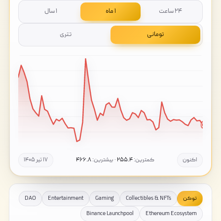
۲۴ ساعت
۱ ماه
۱ سال
تومانی
تتری
اکنون
کمترین:
۲۵۵.۴
· بیشترین:
۴۶۶.۸
۱۷ تیر ۱۴۰۵
توکن
Collectibles & NFTs
Gaming
Entertainment
DAO
Binance Launchpool
Ethereum Ecosystem