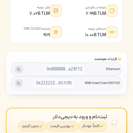
عرضه در گردش
کل عرضه
۷.۰۶B TLM
۶.۹۹B TLM
حداکثر عرضه
شناسه CMC (UCID)
۹۱۱۹
۱۰.۰۰B TLM
قرارداد هوشمند
0x888888…a23F72
Ethereum
0x222222…d57c95
BNB Smart Chain (BEP20)
ثبت‌نام و ورود به دیجی‌دلار
کاملاً خودکار
بهترین قیمت
بدون کارمزد