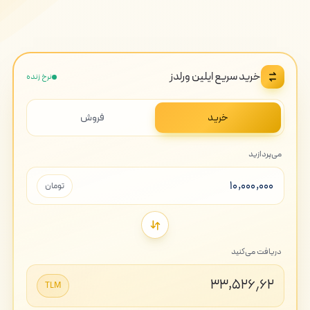
خرید سریع ایلین ورلدز
نرخ زنده
خرید
فروش
می‌پردازید
تومان
دریافت می‌کنید
۳۳,۵۲۶٫۶۲
TLM