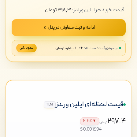
قیمت
خرید
هر ایلین ورلدز:
۲۹۸٫۳
تومان
ادامه و ثبت سفارش در پنل
موجودی آماده معامله:
۲٫۴۲ میلیارد تومان
تحویل آنی
قیمت لحظه‌ای ایلین ورلدز
TLM
۲۹۷.۴
▼ ۲.۶۱٪
تومان
$0.001594