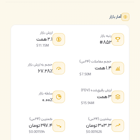
آمار بازار
ارزش بازار
رتبه بازار
۲.۱ همت
#۸۵۲
$11.15M
حجم معاملات (۲۴س)
حجم به ارزش بازار
۱.۴ همت
۶۷.۲۸٪
$7.50M
ارزش رقیق‌شده (FDV)
سلطه بازار
۳ همت
۰.۰۰٪
$15.94M
بیشترین (۲۴س)
کمترین (۲۴س)
۳۰۳.۳ تومان
۲۹۷.۴ تومان
$0.001594
$0.001626