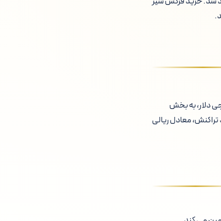
د شد. خرید فرکس شیر
د.
جی دلار، به بخش
د تراکنش، معادل ریالی
مین می کند.